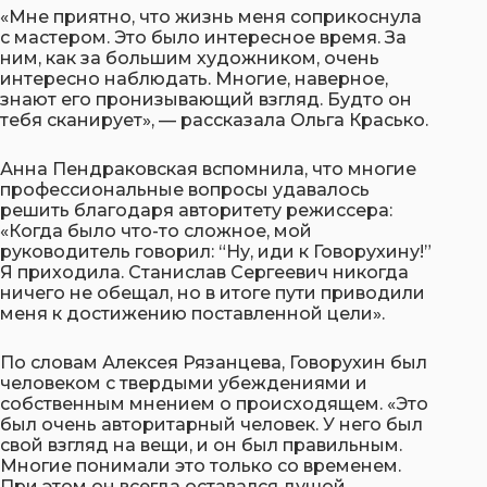
«Мне приятно, что жизнь меня соприкоснула
с мастером. Это было интересное время. За
ним, как за большим художником, очень
интересно наблюдать. Многие, наверное,
знают его пронизывающий взгляд. Будто он
тебя сканирует», — рассказала Ольга Красько.
Анна Пендраковская вспомнила, что многие
профессиональные вопросы удавалось
решить благодаря авторитету режиссера:
«Когда было что-то сложное, мой
руководитель говорил: “Ну, иди к Говорухину!”
Я приходила. Станислав Сергеевич никогда
ничего не обещал, но в итоге пути приводили
меня к достижению поставленной цели».
По словам Алексея Рязанцева, Говорухин был
человеком с твердыми убеждениями и
собственным мнением о происходящем. «Это
был очень авторитарный человек. У него был
свой взгляд на вещи, и он был правильным.
Многие понимали это только со временем.
При этом он всегда оставался душой