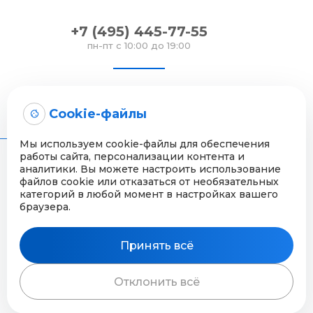
+7 (495) 445-77-55
пн-пт с 10:00 до 19:00
info@evrazia.su
Cookie-файлы
напишите нам
Мы используем cookie-файлы для обеспечения
работы сайта, персонализации контента и
аналитики. Вы можете настроить использование
En
файлов cookie или отказаться от необязательных
категорий в любой момент в настройках вашего
браузера.
Политика конфиденциальности
Принять всё
2026 Все права защищены ©
г. Москва,наб. Бережковская д.
Отклонить всё
38 стр. 1